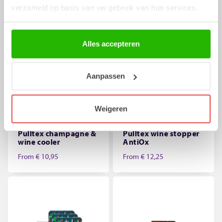
verzameld op basis van uw gebruik van hun services.
Alles accepteren
Aanpassen
Weigeren
Art.
8054
Art.
8053
Pulltex champagne &
Pulltex wine stopper
wine cooler
AntiOx
From
€ 10,95
From
€ 12,25