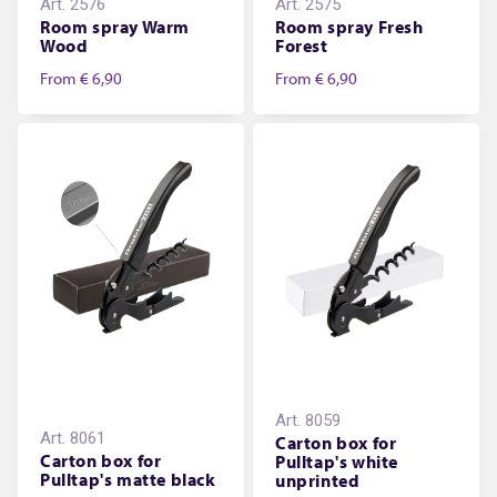
Art.
2576
Art.
2575
Room spray Warm
Room spray Fresh
Wood
Forest
From
€ 6,90
From
€ 6,90
Art.
8059
Art.
8061
Carton box for
Carton box for
Pulltap's white
Pulltap's matte black
unprinted