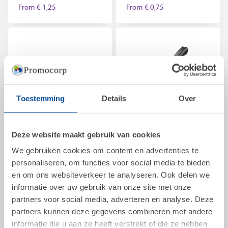
From
€ 1,25
From
€ 0,75
Toestemming
Details
Over
Deze website maakt gebruik van cookies
We gebruiken cookies om content en advertenties te
personaliseren, om functies voor social media te bieden
Art.
8058
Art.
8060
Carton box for
Pulltap's hybrid -the
en om ons websiteverkeer te analyseren. Ook delen we
Pulltap's full colour
black edition-
informatie over uw gebruik van onze site met onze
From
€ 0,65
From
€ 6,00
partners voor social media, adverteren en analyse. Deze
partners kunnen deze gegevens combineren met andere
informatie die u aan ze heeft verstrekt of die ze hebben