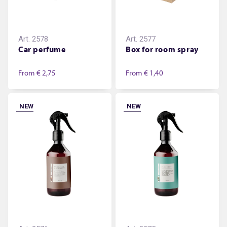
Art.
2578
Art.
2577
Car perfume
Box for room spray
From
€ 2,75
From
€ 1,40
NEW
NEW