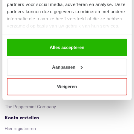
partners voor social media, adverteren en analyse. Deze
Firmendaten
partners kunnen deze gegevens combineren met andere
Verkaufsbedingungen
informatie die u aan ze heeft verstrekt of die ze hebben
Datenschutzerklärung
verzameld op basis van uw gebruik van hun services.
Cookie-Erklärung
Kundenservice
Alles accepteren
Kontakt
Kunde werden
Aanpassen
Direkt zu
Weigeren
Buttonboss
Clipfactory
The Peppermint Company
Konto erstellen
Hier registrieren